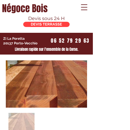
Négoce Bois
Devis sous 24 H
DEVIS TERRASSE
Zi La Poretta
06 52 79 29 63
20137 Porto-Vecchio
Livraison rapide sur l'ensemble de la Corse.