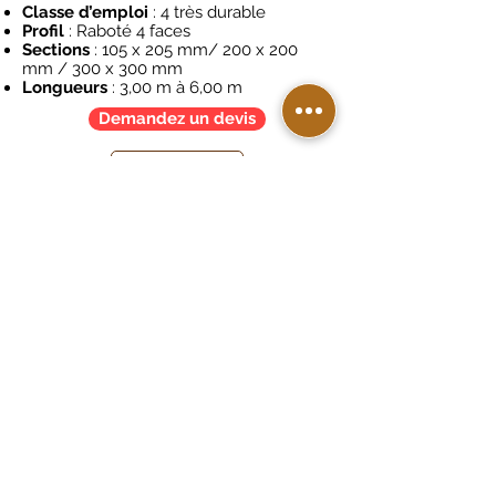
Classe d’emploi
: 4 très durable
Profil
: Raboté 4 faces
Sections
: 105 x 205 mm/ 200 x 200
mm / 300 x 300 mm
Longueurs
: 3,00 m à 6,00 m
Demandez un devis
Appelez-nous
RETOUR
DEVIS TERRASSE
DEVIS BARDAGE
AUTRE DEVIS
Porto-Vecchio
20137